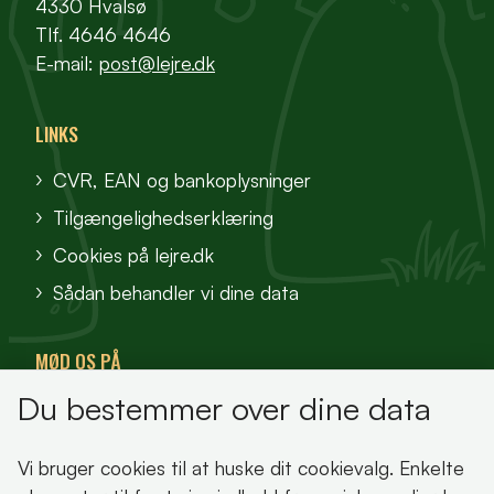
4330 Hvalsø
Tlf. 4646 4646
E-mail:
post@lejre.dk
LINKS
CVR, EAN og bankoplysninger
Tilgængelighedserklæring
Cookies på lejre.dk
Sådan behandler vi dine data
MØD OS PÅ
Du bestemmer over dine data
VisitFjordlandet
Vores Sted
Vi bruger cookies til at huske dit cookievalg. Enkelte
Oplev Lejre