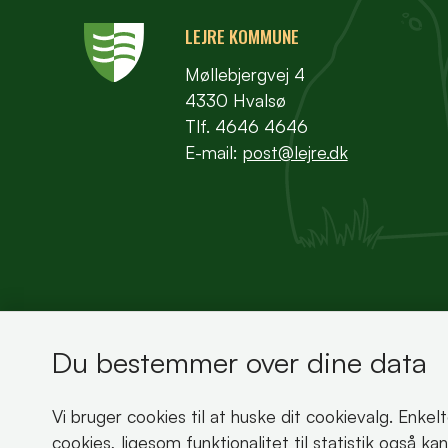
LEJRE KOMMUNE
Møllebjergvej 4
4330 Hvalsø
Tlf. 4646 4646
E-mail:
post@lejre.dk
Du bestemmer over dine data
Bemærk!
Vi bruger cookies til at huske dit cookievalg. Enkel
Dette indhold kræver cookies for at blive vist 
cookies, ligesom funktionalitet til statistik også k