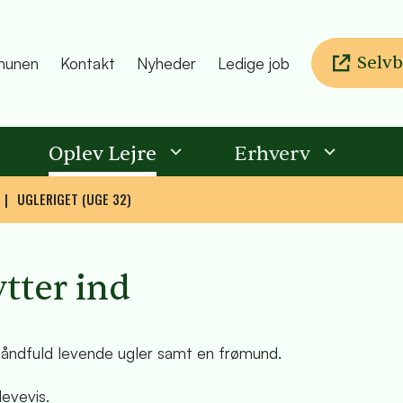
Selvb
unen
Kontakt
Nyheder
Ledige job
Oplev Lejre
Erhverv
UGLERIGET (UGE 32)
ytter ind
håndfuld levende ugler samt en frømund.
evevis.