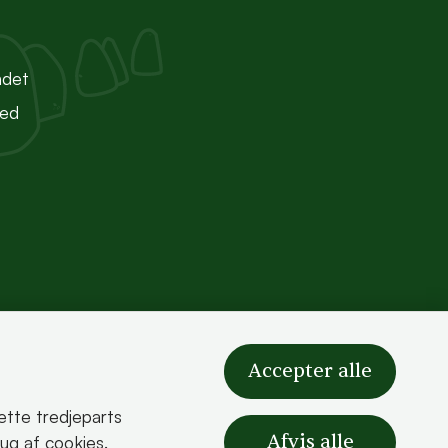
ndet
ted
Accepter alle
sætte tredjeparts
Afvis alle
rug af cookies.