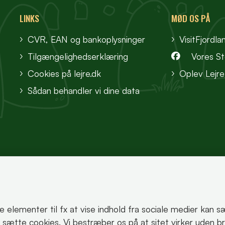
LINKS
MØD OS PÅ
CVR, EAN og bankoplysninger
VisitFjordla
Tilgængelighedserklæring
Vores S
Cookies på lejre.dk
Oplev Lejre
Sådan behandler vi dine data
te elementer til fx at vise indhold fra sociale medier kan 
korrekt.
an sætte cookies. Vi bestræber os på at sitet virker uden b