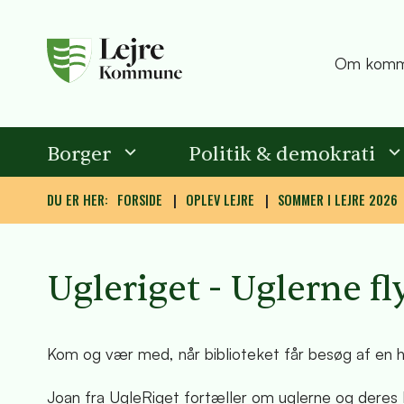
Om komm
Borger
Politik & demokrati
DU ER HER:
FORSIDE
OPLEV LEJRE
SOMMER I LEJRE 2026
Ugleriget - Uglerne fl
Kom og vær med, når biblioteket får besøg af en 
Joan fra UgleRiget fortæller om uglerne og deres l