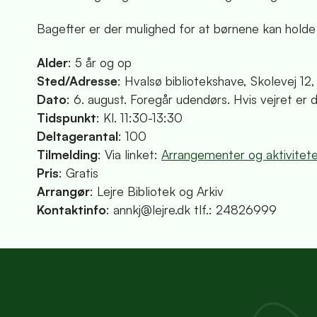
Bagefter er der mulighed for at børnene kan holde
Alder
: 5 år og op
Sted/Adresse
: Hvalsø bibliotekshave, Skolevej 1
Dato
: 6. august. Foregår udendørs. Hvis vejret er dår
Tidspunkt
: Kl. 11:30-13:30
Deltagerantal
: 100
Tilmelding
: Via linket:
Arrangementer og aktiviteter
Pris
: Gratis
Arrangør
: Lejre Bibliotek og Arkiv
Kontaktinfo
: annkj@lejre.dk tlf.: 24826999