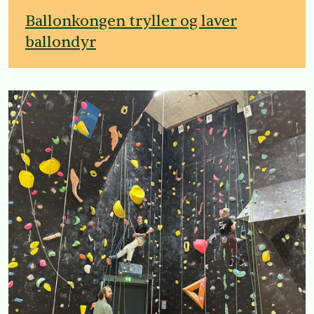
Ballonkongen tryller og laver
ballondyr