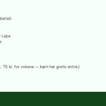
 betalt.
 Lejre
st
é: 75 kr. for voksne – børn har gratis entré.)