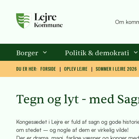
Om komm
Borger
Politik & demokrati
DU ER HER:
FORSIDE
OPLEV LEJRE
SOMMER I LEJRE 2026
Tegn og lyt - med Sag
Kongesædet i Lejre er fuld af sagn og gode historie
om stedet – og nogle af dem er virkelig vilde!
Der er drama, magi, farlige væsner og konger med