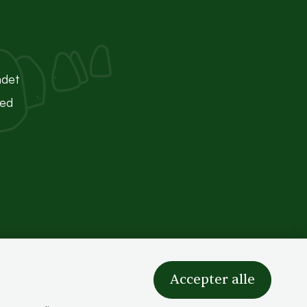
ndet
ted
Accepter alle