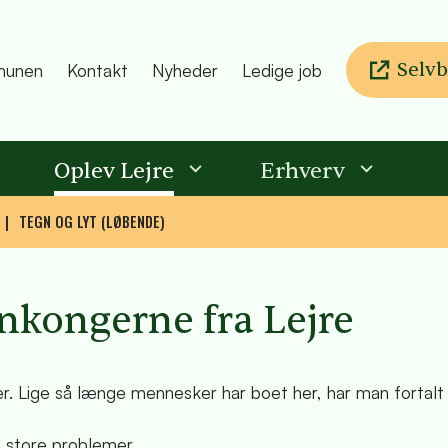
Selvb
unen
Kontakt
Nyheder
Ledige job
Oplev Lejre
Erhverv
TEGN OG LYT (LØBENDE)
nkongerne fra Lejre
r. Lige så længe mennesker har boet her, har man fortalt 
 store problemer.