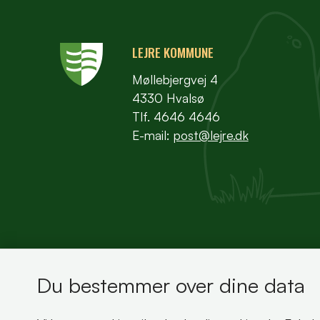
LEJRE KOMMUNE
Møllebjergvej 4
4330 Hvalsø
Tlf. 4646 4646
E-mail:
post@lejre.dk
Du bestemmer over dine data
Bemærk!