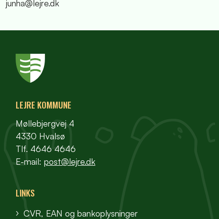
junha@lejre.dk
LEJRE KOMMUNE
Møllebjergvej 4
4330 Hvalsø
Tlf. 4646 4646
E-mail:
post@lejre.dk
LINKS
CVR, EAN og bankoplysninger