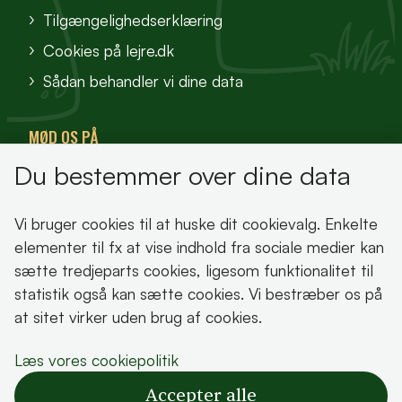
Tilgængelighedserklæring
Cookies på lejre.dk
Sådan behandler vi dine data
MØD OS PÅ
Du bestemmer over dine data
VisitFjordlandet
Vores Sted
Vi bruger cookies til at huske dit cookievalg. Enkelte
Oplev Lejre
elementer til fx at vise indhold fra sociale medier kan
sætte tredjeparts cookies, ligesom funktionalitet til
statistik også kan sætte cookies. Vi bestræber os på
at sitet virker uden brug af cookies.
Bemærk!
Læs vores cookiepolitik
Dette indhold kræver cookies for at blive vist
Accepter alle