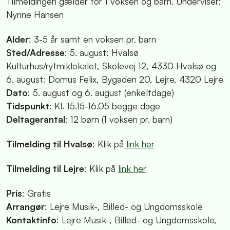
Tilmeldingen gælder for 1 voksen og barn. Underviser:
Nynne Hansen
Alder
: 3-5 år samt en voksen pr. barn
Sted/Adresse
: 5. august: Hvalsø
Kulturhus/rytmiklokalet, Skolevej 12, 4330 Hvalsø og
6. august: Domus Felix, Bygaden 20, Lejre, 4320 Lejre
Dato
: 5. august og 6. august (enkeltdage)
Tidspunkt
: Kl. 15.15-16.05 begge dage
Deltagerantal
: 12 børn (1 voksen pr. barn)
Tilmelding til Hvalsø
: Klik på
link her
Tilmelding til Lejre
: Klik på
link her
Pris
: Gratis
Arrangør
: Lejre Musik-, Billed- og Ungdomsskole
Kontaktinfo
: Lejre Musik-, Billed- og Ungdomsskole,