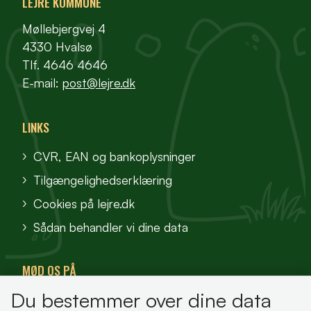
LEJRE KOMMUNE
Møllebjergvej 4
4330 Hvalsø
Tlf. 4646 4646
E-mail:
post@lejre.dk
LINKS
CVR, EAN og bankoplysninger
Tilgængelighedserklæring
Cookies på lejre.dk
Sådan behandler vi dine data
MØD OS PÅ
Du bestemmer over dine data
VisitFjordlandet