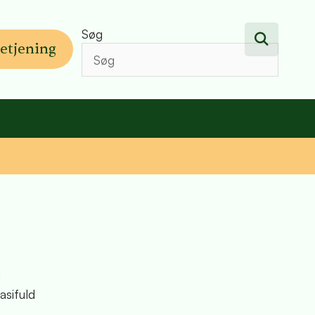
Søg
etjening
g
asifuld