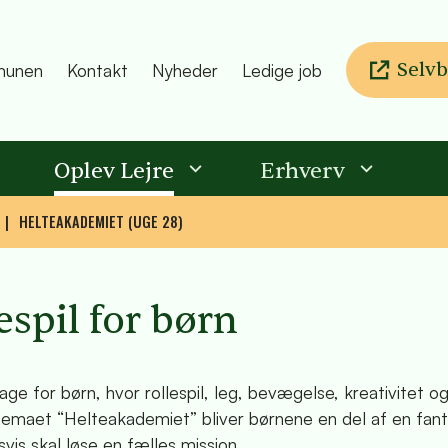
Selvb
unen
Kontakt
Nyheder
Ledige job
Oplev Lejre
Erhverv
HELTEAKADEMIET (UGE 28)
espil for børn
e for børn, hvor rollespil, leg, bevægelse, kreativitet o
temaet “Helteakademiet” bliver børnene en del af en fant
vis skal løse en fælles mission.