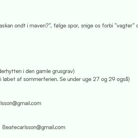
skan ondt i maven?”, følge spor, snige os forbi ”vagter” 
erhytten i den gamle grusgrav)
e i løbet af sommerferien. Se under uge 27 og 29 også)
arlsson@gmail.com
l: Beatecarlsson@gmail.com