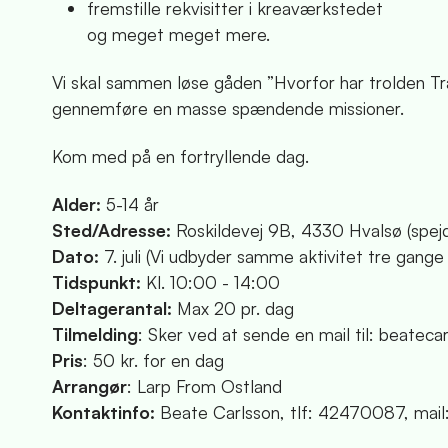
fremstille rekvisitter i kreaværkstedet
og meget meget mere.
Vi skal sammen løse gåden ”Hvorfor har trolden Tra
gennemføre en masse spændende missioner.
Kom med på en fortryllende dag.
Alder:
5-14 år
Sted/Adresse:
Roskildevej 9B, 4330 Hvalsø (spejd
Dato:
7. juli (Vi udbyder samme aktivitet tre gang
Tidspunkt:
Kl. 10:00 - 14:00
Deltagerantal:
Max 20 pr. dag
Tilmelding
: Sker ved at sende en mail til: beatec
Pris
: 50 kr. for en dag
Arrangør
: Larp From Ostland
Kontaktinfo:
Beate Carlsson, tlf: 42470087, mai