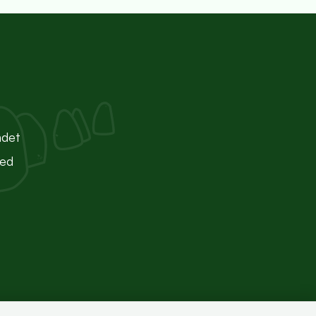
ndet
ted