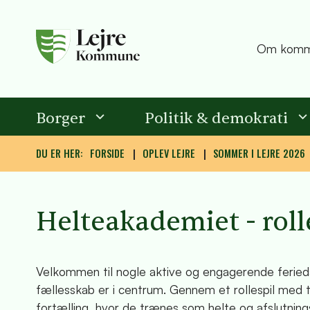
Om komm
Borger
Politik & demokrati
DU ER HER:
FORSIDE
OPLEV LEJRE
SOMMER I LEJRE 2026
Helteakademiet - roll
Velkommen til nogle aktive og engagerende feriedag
fællesskab er i centrum. Gennem et rollespil med 
fortælling, hvor de trænes som helte og afslutnings