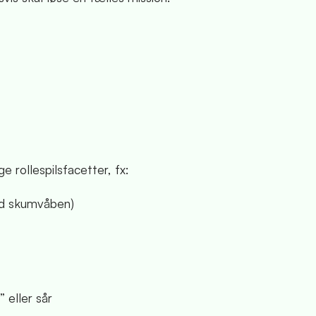
e rollespilsfacetter, fx:
ed skumvåben)
 eller sår