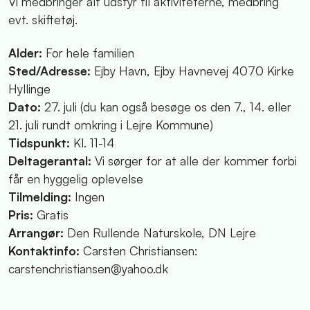
Vi medbringer alt udstyr til aktiviteterne, medbring
evt. skiftetøj.
Alder:
For hele familien
Sted/Adresse:
Ejby Havn, Ejby Havnevej 4070 Kirke
Hyllinge
Dato:
27. juli (du kan også besøge os den 7., 14. eller
21. juli rundt omkring i Lejre Kommune)
Tidspunkt:
Kl. 11-14
Deltagerantal:
Vi sørger for at alle der kommer forbi
får en hyggelig oplevelse
Tilmelding:
Ingen
Pris:
Gratis
Arrangør:
Den Rullende Naturskole, DN Lejre
Kontaktinfo:
Carsten Christiansen:
carstenchristiansen@yahoo.dk