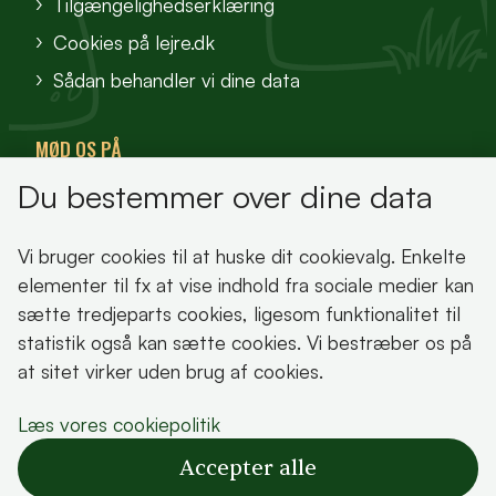
Tilgængelighedserklæring
Cookies på lejre.dk
Sådan behandler vi dine data
MØD OS PÅ
Du bestemmer over dine data
VisitFjordlandet
Vores Sted
Vi bruger cookies til at huske dit cookievalg. Enkelte
Oplev Lejre
elementer til fx at vise indhold fra sociale medier kan
sætte tredjeparts cookies, ligesom funktionalitet til
statistik også kan sætte cookies. Vi bestræber os på
at sitet virker uden brug af cookies.
Bemærk!
Læs vores cookiepolitik
Dette indhold kræver cookies for at blive vist
Accepter alle
korrekt.