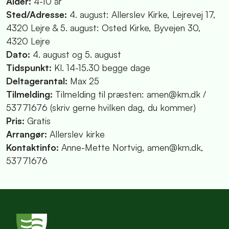
Alder:
4-10 år
Sted/Adresse:
4. august: Allerslev Kirke, Lejrevej 17,
4320 Lejre & 5. august: Osted Kirke, Byvejen 30,
4320 Lejre
Dato:
4. august og 5. august
Tidspunkt:
Kl. 14-15.30 begge dage
Deltagerantal:
Max 25
Tilmelding:
Tilmelding til præsten: amen@km.dk /
53771676 (skriv gerne hvilken dag, du kommer)
Pris:
Gratis
Arrangør:
Allerslev kirke
Kontaktinfo:
Anne-Mette Nortvig, amen@km.dk,
53771676