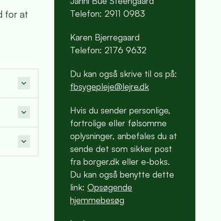
Janni Bue Steengaard
Telefon: 2911 0983
 for at
Karen Bjerregaard
Telefon: 2176 9632
Du kan også skrive til os på:
fbsygepleje@lejre.dk
Hvis du sender personlige,
fortrolige eller følsomme
oplysninger, anbefales du at
sende det som sikker post
fra borger.dk eller e-boks.
Du kan også benytte dette
link:
Opsøgende
hjemmebesøg