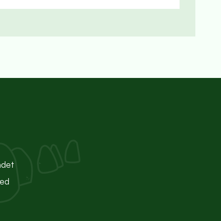
ndet
ted