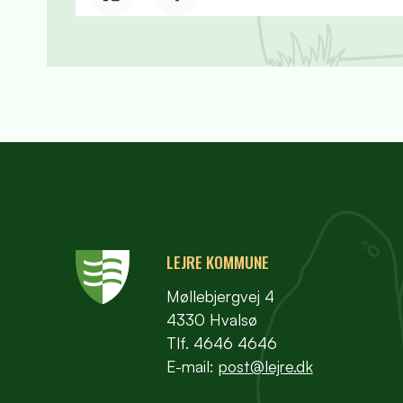
LEJRE KOMMUNE
Møllebjergvej 4
4330 Hvalsø
Tlf. 4646 4646
E-mail:
post@lejre.dk