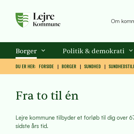
Om komm
Borger
Politik & demokrati
DU ER HER:
FORSIDE
BORGER
SUNDHED
SUNDHEDSTIL
Fra to til én
Lejre kommune tilbyder et forløb til dig over 6
sidste års tid.