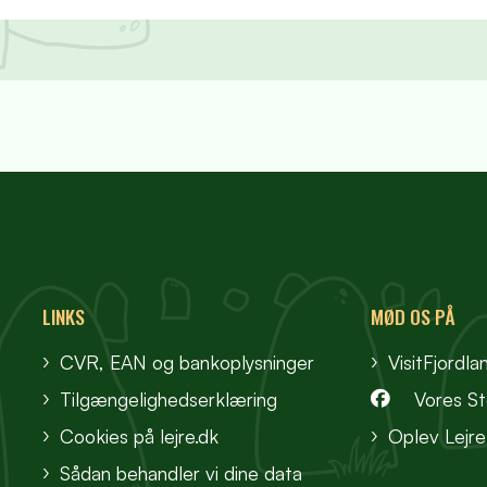
LINKS
MØD OS PÅ
CVR, EAN og bankoplysninger
VisitFjordla
Tilgængelighedserklæring
Vores S
Cookies på lejre.dk
Oplev Lejre
Sådan behandler vi dine data