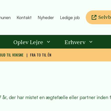
Selvb
unen
Kontakt
Nyheder
Ledige job
Oplev Lejre
Erhverv
BUD TIL VOKSNE
FRA TO TIL ÉN
7 år, der har mistet en ægtefælle eller partner inden 