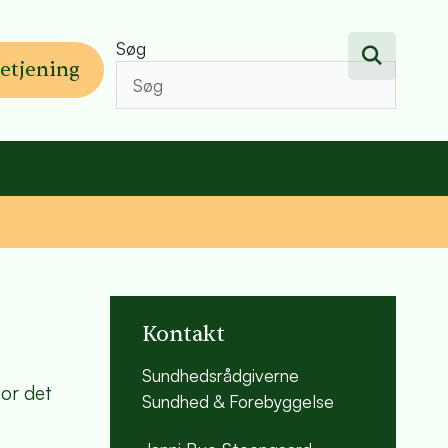
Søg
etjening
Kontakt
Sundhedsrådgiverne
for det
Sundhed & Forebyggelse