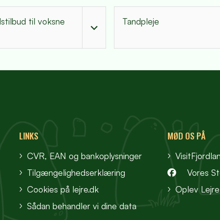
tilbud til voksne
Tandpleje
LINKS
MØD OS PÅ
CVR, EAN og bankoplysninger
VisitFjordla
Tilgængelighedserklæring
Vores S
Cookies på lejre.dk
Oplev Lejre
Sådan behandler vi dine data