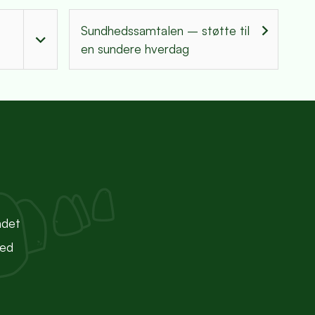
Sundhedssamtalen – støtte til
en sundere hverdag
ndet
ted