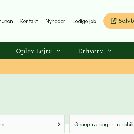
Selvb
unen
Kontakt
Nyheder
Ledige job
Oplev Lejre
Erhverv
er
Genoptræning og rehabili