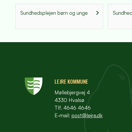
Sundhedsplejen børn og unge
Sundheds
LEJRE KOMMUNE
Møllebjergvej 4
4330 Hvalsø
Tlf. 4646 4646
E-mail:
post@lejre.dk