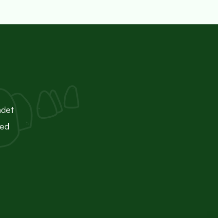
ndet
ted