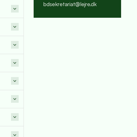
bdsekretariat@lejre.dk