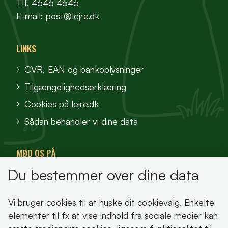
Tlf. 4646 4646
E-mail:
post@lejre.dk
LINKS
CVR, EAN og bankoplysninger
Tilgængelighedserklæring
Cookies på lejre.dk
Sådan behandler vi dine data
MØD OS PÅ
Du bestemmer over dine data
VisitFjordlandet
Vores Sted
Vi bruger cookies til at huske dit cookievalg. Enkelte
Oplev Lejre
elementer til fx at vise indhold fra sociale medier kan