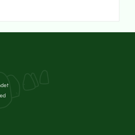
ndet
ted