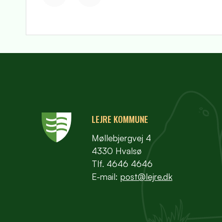
LEJRE KOMMUNE
Møllebjergvej 4
4330 Hvalsø
Tlf. 4646 4646
E-mail:
post@lejre.dk