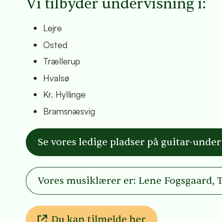
Vi tilbyder undervisning i:
Lejre
Osted
Trællerup
Hvalsø
Kr. Hyllinge
Bramsnæsvig
Se vores ledige pladser på guitar-unde
Vores musiklærer er: Lene Fogsgaard,
Du kan tilmelde her