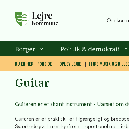
Om komm
Borger
Politik & demokrati
DU ER HER:
FORSIDE
OPLEV LEJRE
LEJRE MUSIK OG BILLE
Guitar
Guitaren er et skønt instrument - Uanset om du 
Guitaren er et praktisk, let tilgængeligt og bred
Sværhedsgraden er ligefrem proportionel med indsat