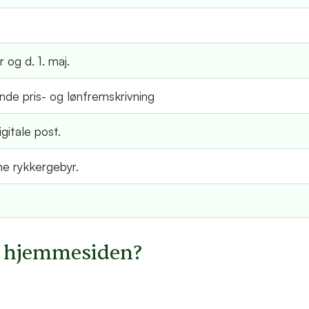
 og d. 1. maj.
ende pris- og lønfremskrivning
gitale post.
e rykkergebyr.
å hjemmesiden?