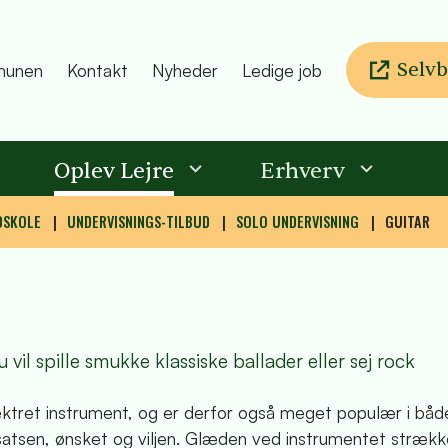
Selvb
unen
Kontakt
Nyheder
Ledige job
Oplev Lejre
Erhverv
DSKOLE
UNDERVISNINGS-TILBUD
SOLO UNDERVISNING
GUITAR
vil spille smukke klassiske ballader eller sej rock
spektret instrument, og er derfor også meget populær i bå
sen, ønsket og viljen. Glæden ved instrumentet strækker s