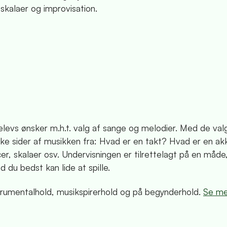
kalaer og improvisation.
elevs ønsker m.h.t. valg af sange og melodier. Med de va
ske sider af musikken fra: Hvad er en takt? Hvad er en 
er, skalaer osv. Undervisningen er tilrettelagt på en måd
d du bedst kan lide at spille.
strumentalhold, musikspirerhold og på begynderhold.
Se me