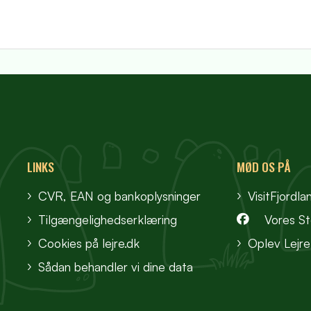
LINKS
MØD OS PÅ
CVR, EAN og bankoplysninger
VisitFjordla
Tilgængelighedserklæring
Vores S
Cookies på lejre.dk
Oplev Lejre
Sådan behandler vi dine data