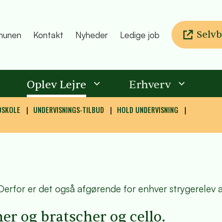
Selvb
unen
Kontakt
Nyheder
Ledige job
Oplev Lejre
Erhverv
DSKOLE
UNDERVISNINGS-TILBUD
HOLD UNDERVISNING
 Derfor er det også afgørende for enhver strygerelev
er og bratscher og cello.