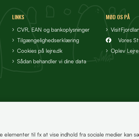
LINKS
MØD OS PÅ
CVR, EAN og bankoplysninger
VisitFjordla
Tilgængelighedserklæring
Vores S
Cookies på lejre.dk
Oplev Lejre
Sådan behandler vi dine data
te elementer til fx at vise indhold fra sociale medier kan 
korrekt.