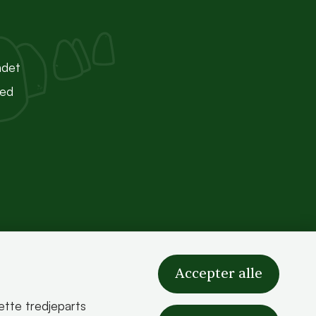
ndet
ted
Accepter alle
sætte tredjeparts