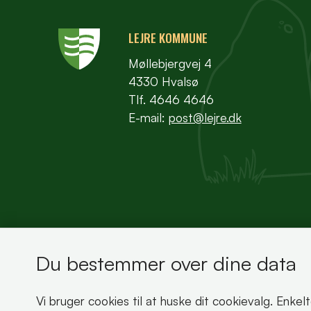
LEJRE KOMMUNE
Møllebjergvej 4
4330 Hvalsø
Tlf. 4646 4646
E-mail:
post@lejre.dk
Du bestemmer over dine data
Bemærk!
Vi bruger cookies til at huske dit cookievalg. Enkel
Dette indhold kræver cookies for at blive vist 