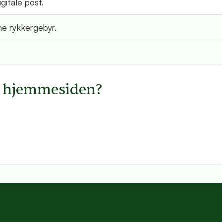
gitale post.
e rykkergebyr.
å hjemmesiden?