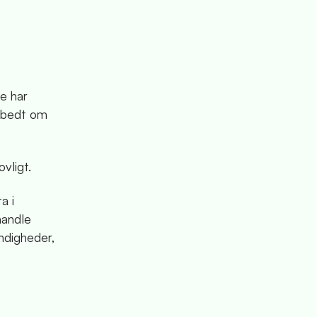
e har
g bedt om
vligt.
a i
handle
ndigheder,