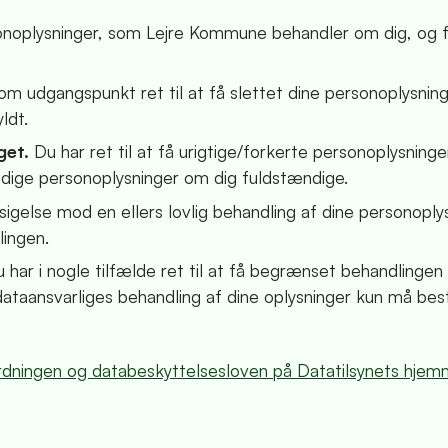
rsonoplysninger, som Lejre Kommune behandler om dig, og 
om udgangspunkt ret til at få slettet dine personoplysning
ldt.
iget.
Du har ret til at få urigtige/forkerte personoplysning
tændige personoplysninger om dig fuldstændige.
dsigelse mod en ellers lovlig behandling af dine personoply
lingen.
 har i nogle tilfælde ret til at få begrænset behandlingen 
ataansvarliges behandling af dine oplysninger kun må best
ningen og databeskyttelsesloven på Datatilsynets hjem