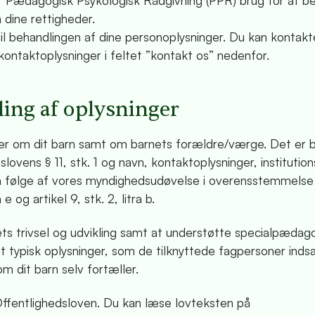
r Pædagogisk Psykologisk Rådgivning (PPR) brug for at b
m dine rettigheder.
l behandlingen af dine personoplysninger. Du kan kontakte
s kontaktoplysninger i feltet ”kontakt os” nedenfor.
ing af oplysninger
r om dit barn samt om barnets forældre/værge. Det er bl
ens § 11, stk. 1 og navn, kontaktoplysninger, institution
 som følge af vores myndighedsudøvelse i overensstemmels
e og artikel 9, stk. 2, litra b.
ts trivsel og udvikling samt at understøtte specialpædag
det typisk oplysninger, som de tilknyttede fagpersoner inds
m dit barn selv fortæller.
l Offentlighedsloven. Du kan læse lovteksten på