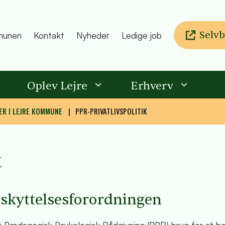
Selvb
unen
Kontakt
Nyheder
Ledige job
Oplev Lejre
Erhverv
ER I LEJRE KOMMUNE
PPR-PRIVATLIVSPOLITIK
k
eskyttelsesforordningen