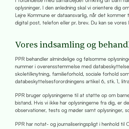
I forbindelse med samarbejdet omkring dit barn ha
oplysninger. I den anledning skal vi orientere dig o
Lejre Kommune er dataansvarlig, når det kommer ti
digital post, telefon eller pr. brev. Du kan se vore
Vores indsamling og behandl
PPR behandler almindelige og følsomme oplysninge
nummer i overensstemmelse med databeskyttelseslov
skoletilknytning, familieforhold, sociale forhold
databeskyttelsesforordningens artikel 6, stk. 1, litra 
PPR bruger oplysningerne til at støtte op om barne
bistand. Hvis vi ikke har oplysningerne fra dig, er 
observationer, tests og møder samt oplysninger, so
PPR har notat- og journaliseringspligt i henhold ti