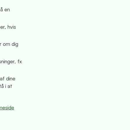
få en
er, hvis
er om dig
sninger, fx
af dine
å i at
meside