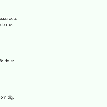
resserede.
ide mv.,
år de er
 om dig.