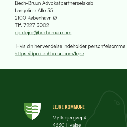
Bech-Bruun Advokatpartnerselskab
Langelinie Allé 35
2100 København Ø
Tlf. 7227 3002
dpo.lejre@bechbruun.com
Hvis din henvendelse indeholder personfølsomme o
https://dpo.bechbruun.com/lejre
LEJRE KOMMUNE
Møllebjergvej 4
4330 Hvalsø