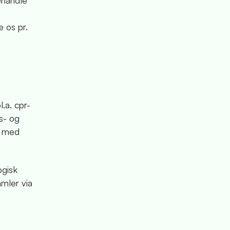
ehandle
 os pr.
.a. cpr-
s- og
e med
ogisk
amler via