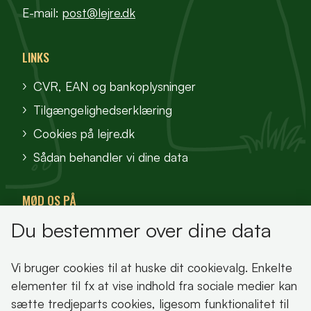
E-mail:
post@lejre.dk
LINKS
CVR, EAN og bankoplysninger
Tilgængelighedserklæring
Cookies på lejre.dk
Sådan behandler vi dine data
MØD OS PÅ
Du bestemmer over dine data
VisitFjordlandet
Vores Sted
Vi bruger cookies til at huske dit cookievalg. Enkelte
Oplev Lejre
elementer til fx at vise indhold fra sociale medier kan
sætte tredjeparts cookies, ligesom funktionalitet til