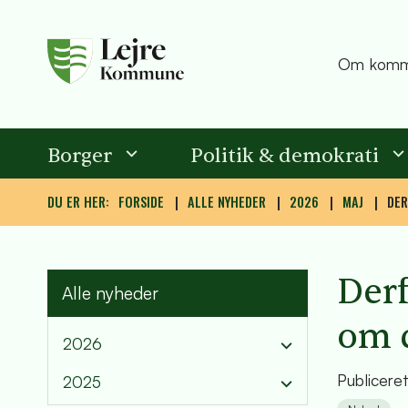
Om komm
Borger
Politik & demokrati
DU ER HER:
FORSIDE
ALLE NYHEDER
2026
MAJ
DER
Derf
Alle nyheder
om 
2026
Publicere
2025