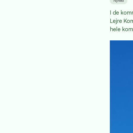
Nyhed
I de komm
Lejre Ko
hele kom