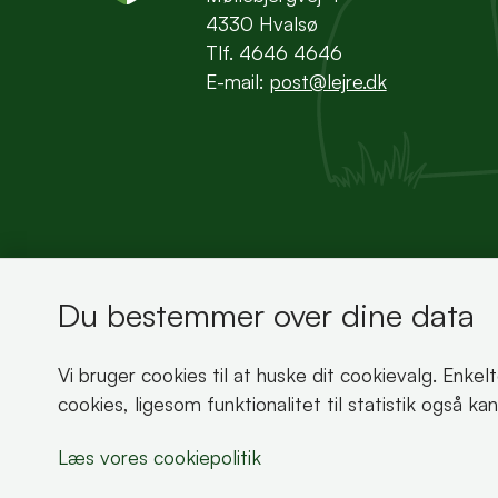
4330 Hvalsø
Tlf. 4646 4646
E-mail:
post@lejre.dk
Du bestemmer over dine data
Bemærk!
Vi bruger cookies til at huske dit cookievalg. Enkel
Dette indhold kræver cookies for at blive vist 
cookies, ligesom funktionalitet til statistik også k
Læs vores cookiepolitik
Læs vores cookiepolitik