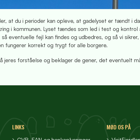
er, at du i perioder kan opleve, at gadelyset er tændt i d
ring i kommunen. Lyset tændes som led i test og kontrol 
så eventuelle fejl kan findes og udbedres, og så vi sikrer,
n fungerer korrekt og trygt for alle borgere.
på jeres forståelse og beklager de gener, det eventuelt m
LINKS
MØD OS PÅ
CVR, EAN og bankoplysninger
VisitFjordla