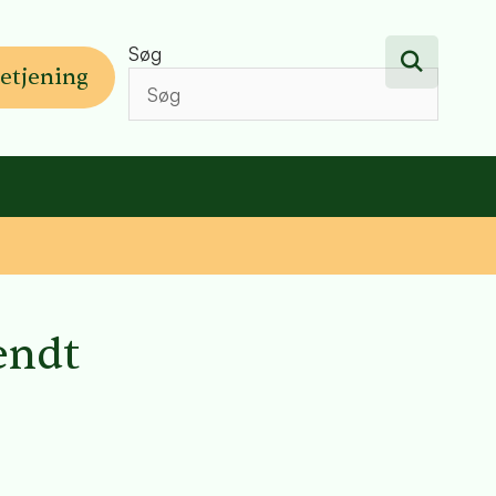
Søg
etjening
ændt