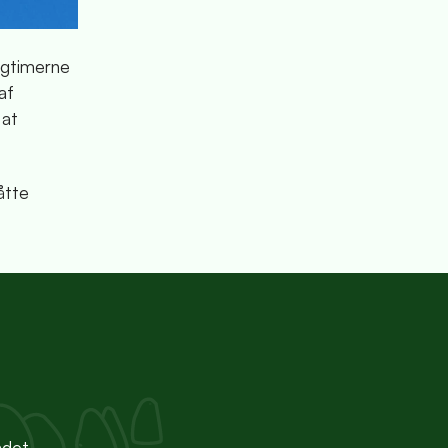
agtimerne
af
 at
åtte
ndet