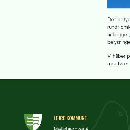
Det betyd
rundt omk
anlægget, 
belysninge
Vi håber 
medføre.
LEJRE KOMMUNE
Møllebjergvej 4