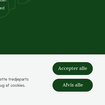
ted
Accepter alle
sætte tredjeparts
Afvis alle
rug af cookies.