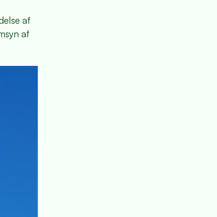
delse af
msyn af