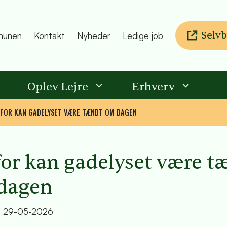
Selvb
unen
Kontakt
Nyheder
Ledige job
Oplev Lejre
Erhverv
FOR KAN GADELYSET VÆRE TÆNDT OM DAGEN
or kan gadelyset være t
dagen
t
29-05-2026