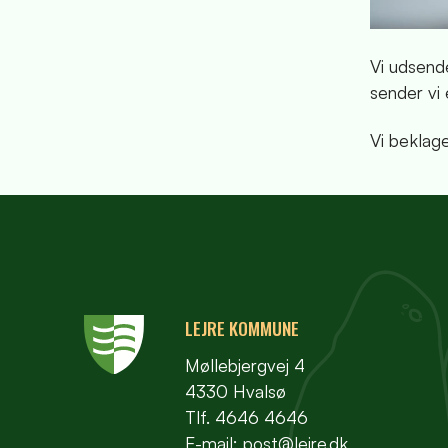
Vi udsend
sender vi
Vi beklag
LEJRE KOMMUNE
Møllebjergvej 4
4330 Hvalsø
Tlf. 4646 4646
E-mail:
post@lejre.dk