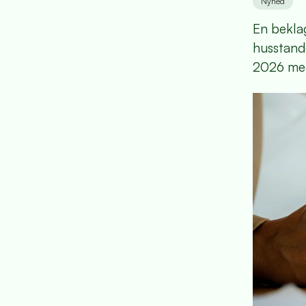
Nyhed
En beklag
husstand
2026 med