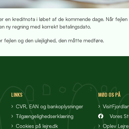
er en kreditnota i løbet af de kommende dage. Når fejlen 
 en ny regning med korrekt betalingsdato.
er fejlen og den ulejlighed, den måtte medføre.
LINKS
MØD OS PÅ
CVR, EAN og bankoplysninger
VisitFjordla
Tilgængelighedserklæring
Vores S
Cookies på lejre.dk
Oplev Lejre