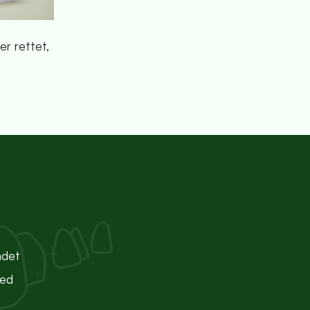
er rettet,
ndet
ted