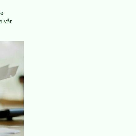
le
alvår