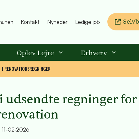
Selvb
unen
Kontakt
Nyheder
Ledige job
Oplev Lejre
Erhverv
L I RENOVATIONSREGNINGER
 i udsendte regninger for
renovation
t
11-02-2026