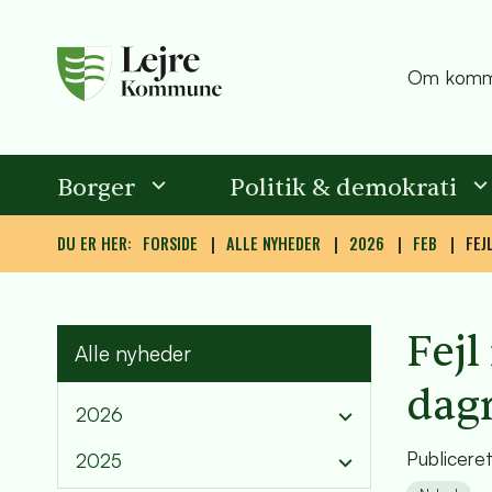
Om komm
Borger
Politik & demokrati
DU ER HER:
FORSIDE
ALLE NYHEDER
2026
FEB
FEJ
Fejl
Alle nyheder
dag
2026
Publicere
2025