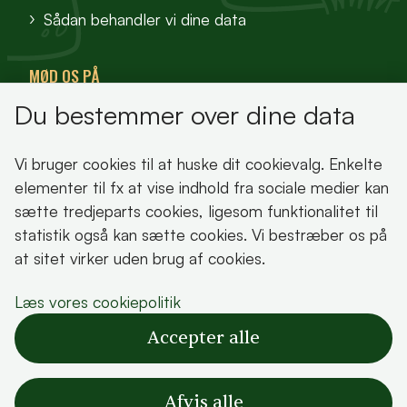
Sådan behandler vi dine data
MØD OS PÅ
Du bestemmer over dine data
VisitFjordlandet
Vores Sted
Vi bruger cookies til at huske dit cookievalg. Enkelte
Oplev Lejre
elementer til fx at vise indhold fra sociale medier kan
sætte tredjeparts cookies, ligesom funktionalitet til
statistik også kan sætte cookies. Vi bestræber os på
at sitet virker uden brug af cookies.
Bemærk!
Læs vores cookiepolitik
Dette indhold kræver cookies for at blive vist
Accepter alle
korrekt.
Læs vores cookiepolitik
Afvis alle