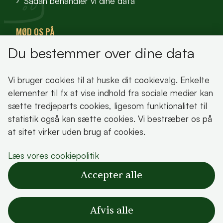
Sådan behandler vi dine data
MØD OS PÅ
Du bestemmer over dine data
VisitFjordlandet
Vores Sted
Vi bruger cookies til at huske dit cookievalg. Enkelte
Oplev Lejre
elementer til fx at vise indhold fra sociale medier kan
sætte tredjeparts cookies, ligesom funktionalitet til
statistik også kan sætte cookies. Vi bestræber os på
at sitet virker uden brug af cookies.
Bemærk!
Læs vores cookiepolitik
Dette indhold kræver cookies for at blive vist
Accepter alle
korrekt.
Læs vores cookiepolitik
Afvis alle