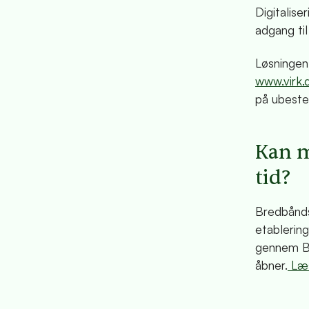
Digitalise
adgang til
Løsningen
www.virk.
på ubeste
Kan 
tid?
Bredbånds
etablering
gennem Br
åbner.
Læs