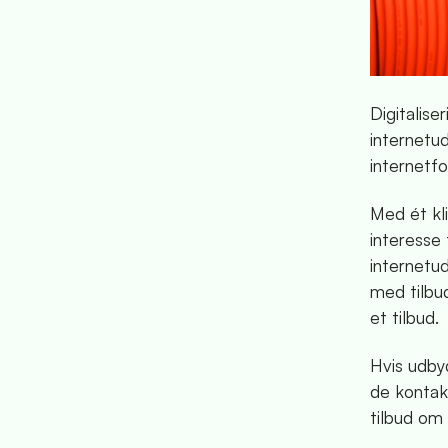
Digitalise
internetu
internetfo
Med ét kli
interesse
internetu
med tilbu
et tilbud.
Hvis udby
de kontakt
tilbud om