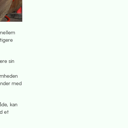
 mellem
tigere
ere sin
somheden
 ender med
åde, kan
ed et