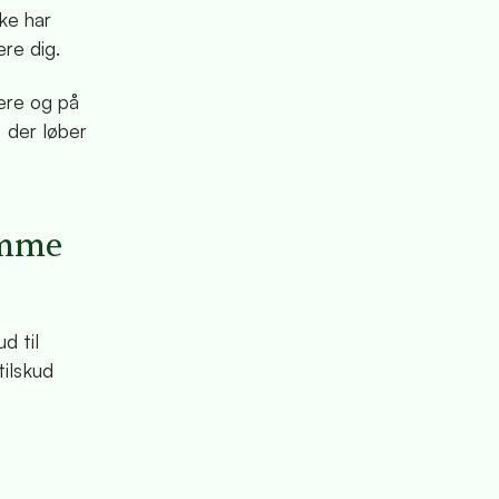
kke har
ere dig.
ere og på
 der løber
amme
d til
tilskud