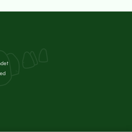
ndet
ted