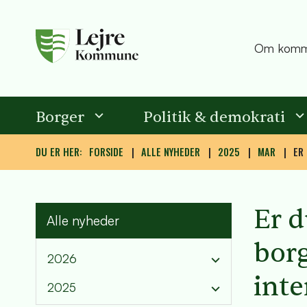
Om komm
Borger
Politik & demokrati
DU ER HER:
FORSIDE
ALLE NYHEDER
2025
MAR
ER
Er d
Alle nyheder
borg
2026
int
2025