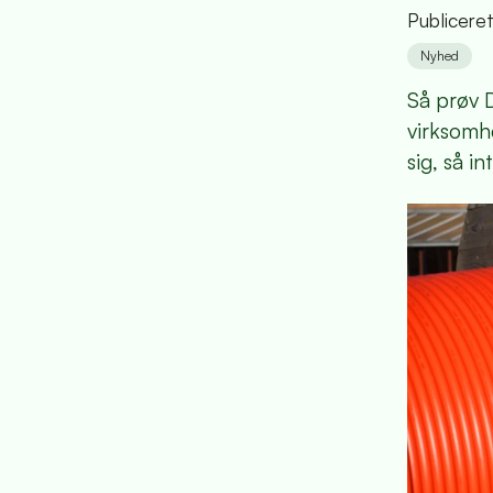
Publicere
Nyhed
Så prøv D
virksomhe
sig, så 